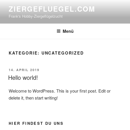
Zum
ZIERGEFLUEGEL.COM
Inhalt
Frank's Hobby-Ziergeflügelzucht
springen
Menü
KATEGORIE:
UNCATEGORIZED
VERÖFFENTLICHT
14. APRIL 2019
AM
Hello world!
Welcome to WordPress. This is your first post. Edit or
delete it, then start writing!
HIER FINDEST DU UNS