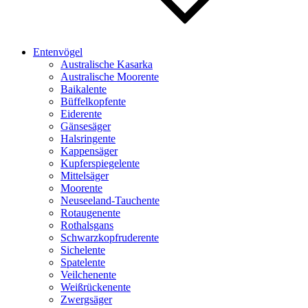
Entenvögel
Australische Kasarka
Australische Moorente
Baikalente
Büffelkopfente
Eiderente
Gänsesäger
Halsringente
Kappensäger
Kupferspiegelente
Mittelsäger
Moorente
Neuseeland-Tauchente
Rotaugenente
Rothalsgans
Schwarzkopfruderente
Sichelente
Spatelente
Veilchenente
Weißrückenente
Zwergsäger