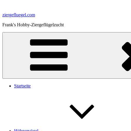
Zum
Inhalt
ziergefluegel.com
springen
Frank's Hobby-Ziergeflügelzucht
Startseite
Hühnervögel