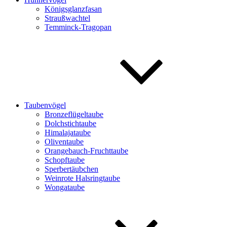
Königsglanzfasan
Straußwachtel
Temminck-Tragopan
Taubenvögel
Bronzeflügeltaube
Dolchstichtaube
Himalajataube
Oliventaube
Orangebauch-Fruchttaube
Schopftaube
Sperbertäubchen
Weinrote Halsringtaube
Wongataube