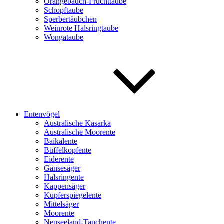
Orangebauch-Fruchttaube
Schopftaube
Sperbertäubchen
Weinrote Halsringtaube
Wongataube
Entenvögel
Australische Kasarka
Australische Moorente
Baikalente
Büffelkopfente
Eiderente
Gänsesäger
Halsringente
Kappensäger
Kupferspiegelente
Mittelsäger
Moorente
Neuseeland-Tauchente