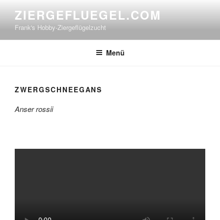
Zum
ZIERGEFLUEGEL.COM
Inhalt
Frank's Hobby-Ziergeflügelzucht
springen
Menü
ZWERGSCHNEEGANS
Anser rossii