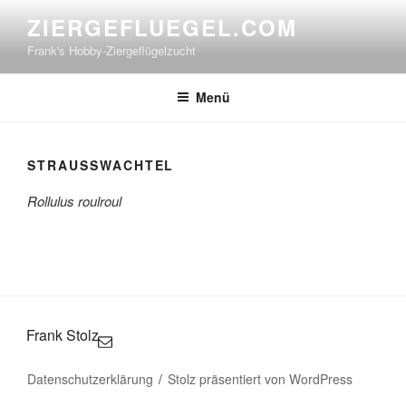
Zum
ZIERGEFLUEGEL.COM
Inhalt
Frank's Hobby-Ziergeflügelzucht
springen
Menü
STRAUSSWACHTEL
Rollulus roulroul
Frank Stolz
Datenschutzerklärung
Stolz präsentiert von WordPress