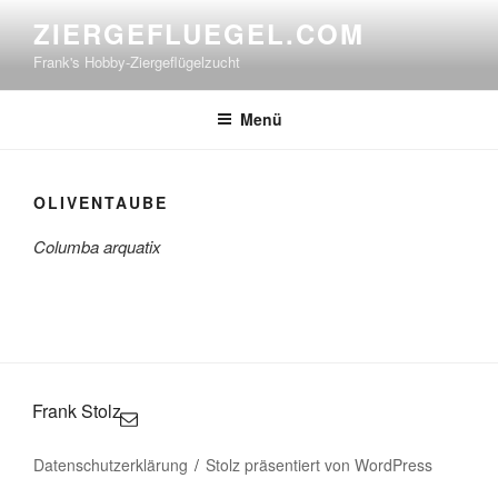
Zum
ZIERGEFLUEGEL.COM
Inhalt
Frank's Hobby-Ziergeflügelzucht
springen
Menü
OLIVENTAUBE
Columba arquatix
Frank Stolz
Datenschutzerklärung
Stolz präsentiert von WordPress