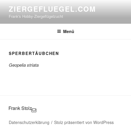
Zum
ZIERGEFLUEGEL.COM
Inhalt
Frank's Hobby-Ziergeflügelzucht
springen
Menü
SPERBERTÄUBCHEN
Geopelia striata
Frank Stolz
Datenschutzerklärung
Stolz präsentiert von WordPress