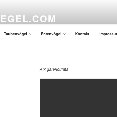
UEGEL.COM
t
Taubenvögel
Entenvögel
Kontakt
Impressu
Aix galericulata